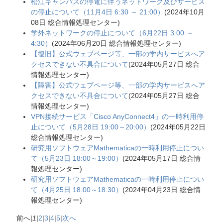
松江キャンパスの停電に伴うネットワーク及びサービス
の停止について（11月4日 6:30 ～ 21:00）
(
2024年10月
08日
総合情報処理センター
)
学外ネットワークの停止について（6月22日 3:00 ～
4:30）
(
2024年06月20日
総合情報処理センター
)
【復旧】公式ウェブページ等、一部の学内サービスへア
クセスできない不具合について
(
2024年05月27日
総合
情報処理センター
)
【障害】公式ウェブページ等、一部の学内サービスへア
クセスできない不具合について
(
2024年05月27日
総合
情報処理センター
)
VPN接続サービス「Cisco AnyConnect4」の一時利用停
止について（5月28日 19:00～20:00）
(
2024年05月22日
総合情報処理センター
)
研究用ソフトウェアMathematicaの一時利用停止につい
て（5月23日 18:00～19:00）
(
2024年05月17日
総合情
報処理センター
)
研究用ソフトウェアMathematicaの一時利用停止につい
て（4月25日 18:00～18:30）
(
2024年04月23日
総合情
報処理センター
)
前へ
|
1
|
2
|
3
|
4
|
5
|
次へ