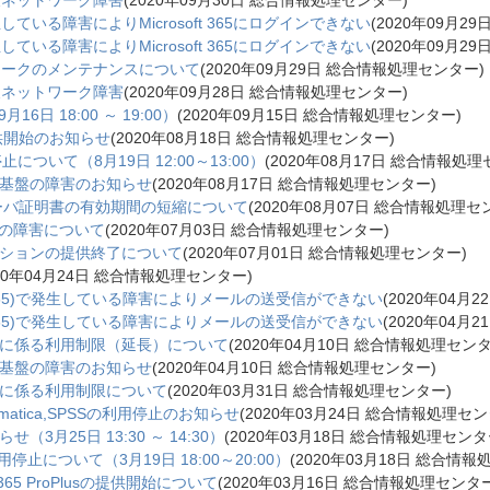
報ネットワーク障害
(
2020年09月30日
総合情報処理センター
)
発生している障害によりMicrosoft 365にログインできない
(
2020年09月29
発生している障害によりMicrosoft 365にログインできない
(
2020年09月29
ワークのメンテナンスについて
(
2020年09月29日
総合情報処理センター
)
報ネットワーク障害
(
2020年09月28日
総合情報処理センター
)
日 18:00 ～ 19:00）
(
2020年09月15日
総合情報処理センター
)
nの提供開始のお知らせ
(
2020年08月18日
総合情報処理センター
)
止について（8月19日 12:00～13:00）
(
2020年08月17日
総合情報処理
基盤の障害のお知らせ
(
2020年08月17日
総合情報処理センター
)
サーバ証明書の有効期間の短縮について
(
2020年08月07日
総合情報処理セ
Nの障害について
(
2020年07月03日
総合情報処理センター
)
ションの提供終了について
(
2020年07月01日
総合情報処理センター
)
20年04月24日
総合情報処理センター
)
e365)で発生している障害によりメールの送受信ができない
(
2020年04月2
e365)で発生している障害によりメールの送受信ができない
(
2020年04月2
に係る利用制限（延長）について
(
2020年04月10日
総合情報処理セン
基盤の障害のお知らせ
(
2020年04月10日
総合情報処理センター
)
に係る利用制限について
(
2020年03月31日
総合情報処理センター
)
matica,SPSSの利用停止のお知らせ
(
2020年03月24日
総合情報処理セン
月25日 13:30 ～ 14:30）
(
2020年03月18日
総合情報処理センタ
用停止について（3月19日 18:00～20:00）
(
2020年03月18日
総合情報
ice 365 ProPlusの提供開始について
(
2020年03月16日
総合情報処理センタ