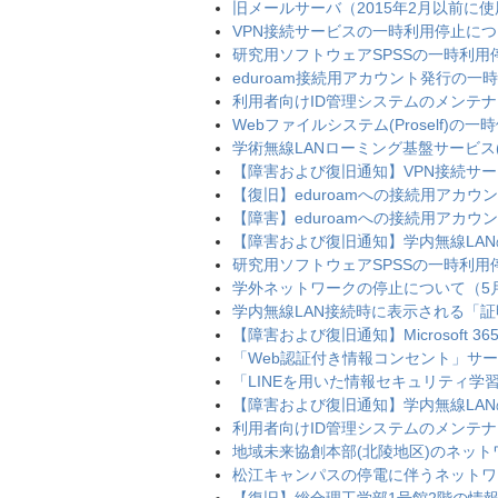
旧メールサーバ（2015年2月以前に
VPN接続サービスの一時利用停止について（9
研究用ソフトウェアSPSSの一時利用停止に
eduroam接続用アカウント発行の一時停
利用者向けID管理システムのメンテナンスに
Webファイルシステム(Proself)の一時
学術無線LANローミング基盤サービス(ed
【障害および復旧通知】VPN接続サービス
【復旧】eduroamへの接続用アカ
【障害】eduroamへの接続用アカ
【障害および復旧通知】学内無線LA
研究用ソフトウェアSPSSの一時利用停止に
学外ネットワークの停止について（5月8日 0
学内無線LAN接続時に表示される「
【障害および復旧通知】Microsoft
「Web認証付き情報コンセント」サービス
「LINEを用いた情報セキュリティ学
【障害および復旧通知】学内無線LA
利用者向けID管理システムのメンテナンスに
地域未来協創本部(北陵地区)のネットワーク
松江キャンパスの停電に伴うネットワーク及