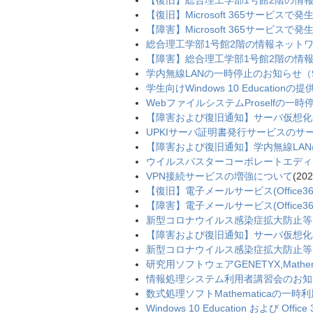
【復旧】総合理工学部1号館2階の情
【復旧】Microsoft 365サービスで
【障害】Microsoft 365サービスで
総合理工学部1号館2階の情報ネット
【障害】総合理工学部1号館2階の情
学内無線LANの一時停止のお知らせ（9月16
学生向けWindows 10 Educatio
WebファイルシステムProselfの一時停
【障害および復旧通知】サーバ仮想化
UPKIサーバ証明書発行サービスの
【障害および復旧通知】学内無線LA
ウイルスバスターコーポレートエディ
VPN接続サービスの増強について
(
20
【復旧】電子メールサービス(Offic
【障害】電子メールサービス(Offic
新型コロナウイルス感染症拡大防止等
【障害および復旧通知】サーバ仮想化
新型コロナウイルス感染症拡大防止等
研究用ソフトウェアGENETYX,Mathe
情報処理システム利用者講習会のお知らせ（3
数式処理ソフトMathematicaの一時利
Windows 10 Education および Off