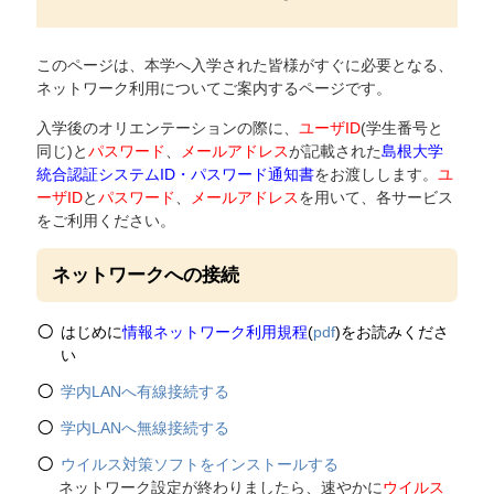
このページは、本学へ入学された皆様がすぐに必要となる、
ネットワーク利用についてご案内するページです。
入学後のオリエンテーションの際に、
ユーザID
(学生番号と
同じ)と
パスワード
、
メールアドレス
が記載された
島根大学
統合認証システムID・パスワード通知書
をお渡しします。
ユ
ーザID
と
パスワード
、
メールアドレス
を用いて、各サービス
をご利用ください。
ネットワークへの接続
はじめに
情報ネットワーク利用規程
(
pdf
)をお読みくださ
い
学内LANへ有線接続する
学内LANへ無線接続する
ウイルス対策ソフトをインストールする
ネットワーク設定が終わりましたら、速やかに
ウイルス