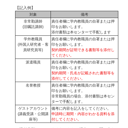
【記入例】
対象
備考
非常勤講師
責任者欄に学内教職員の自署または押
(旧嘱託講師)
印をお願いします。
添付書類は本センターで手配します
学外教職員
責任者欄に学内教職員の自署または押
(外国人研究者・客
印をお願いします。
員研究員等)
契約期間が証明できる書類等を添付し
てください。
派遣職員
責任者欄に学内教職員の自署または押
印をお願いします。
契約期間・氏名が記載された書類等を
添付してください。
名誉教授
責任者欄に学内教職員の自署または押
印をお願いします。
非常勤職員の場合、添付書類は本セン
ターで手配します。
ゲストアカウント
備考に内容を記入をしてください。
(講義受講・公開講
申請時に期間・内容がわかる資料を添
座等)
付してください。