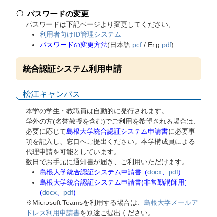
パスワードの変更
パスワードは下記ページより変更してください。
利用者向けID管理システム
パスワードの変更方法
(日本語:
pdf
/ Eng:
pdf
)
統合認証システム利用申請
松江キャンパス
本学の学生・教職員は自動的に発行されます。
学外の方(名誉教授を含む)でご利用を希望される場合は、
必要に応じて
島根大学統合認証システム申請書
に必要事
項を記入し、窓口へご提出ください。本学構成員による
代理申請を可能としています。
数日でお手元に通知書が届き、ご利用いただけます。
島根大学統合認証システム申請書
(
docx
、
pdf
)
島根大学統合認証システム申請書(非常勤講師用)
(
docx
、
pdf
)
※Microsoft Teamsを利用する場合は、
島根大学メールア
ドレス利用申請書
を別途ご提出ください。