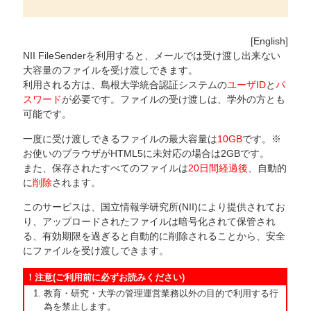
[English]
NII FileSenderを利用すると、メールでは受け渡し出来ない
大容量のファイルを受け渡しできます。
利用される方は、島根大学統合認証システムの
ユーザID
と
パ
スワード
が必要です。ファイルの受け渡しは、学外の方とも
可能です。
一度に受け渡しできるファイルの最大容量は
10GB
です。※
お使いのブラウザがHTML5に未対応の場合は2GBです。
また、保存されたすべてのファイルは
20日間経過後
、自動的
に
削除
されます。
このサービスは、国立情報学研究所(NII)により提供されてお
り、アップロードされたファイルは暗号化されて保管され
る、有効期限を過ぎると自動的に削除されることから、安全
にファイルを受け渡しできます。
！注意(ご利用前に必ずお読みください)
教育・研究・大学の管理運営業務以外の目的で利用する行
為を禁止します。