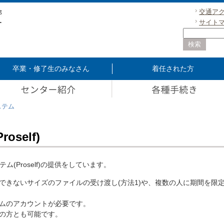
交通ア
サイト
卒業・修了生のみなさん
着任された方
ステム
self)
ム(Proself)の提供をしています。
きないサイズのファイルの受け渡し(方法1)や、複数の人に期間を限定
ムのアカウントが必要です。
の方とも可能です。