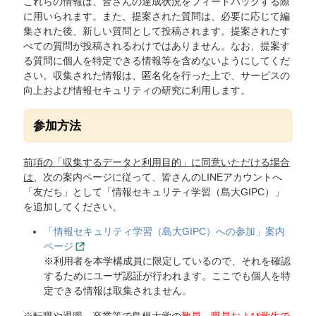
これらの情報は、皆さんの達成状況をフィードバックする際
に用いられます。また、提案された質問は、必要に応じて編
集された後、新しい質問として投稿されます。提案されたす
べての質問が投稿されるわけではありません。なお、提案す
る質問に個人を特定できる情報等を含めないようにしてくだ
さい。収集された情報は、匿名化を行った上で、サービスの
向上および情報セキュリティの研究に利用します。
参加方法
前項の「収集するデータと利用目的」に同意いただける場合
は
、次の案内ページに従って、皆さんのLINEアカウントへ
「友だち」として「情報セキュリティ学習（島大GIPC）」
を追加してください。
「情報セキュリティ学習（島大GIPC）への参加」案内
ページ
※利用者を本学構成員に限定しているので、それを確認
するためにユーザ認証が行われます。ここでも個人を特
定できる情報は取集されません。
※転職や退職、卒業等で島根大学の
教員、職員および学生で