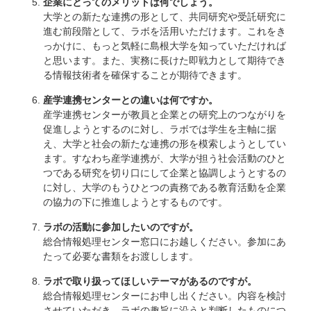
企業にとってのメリットは何でしょう。
大学との新たな連携の形として、共同研究や受託研究に
進む前段階として、ラボを活用いただけます。これをき
っかけに、もっと気軽に島根大学を知っていただければ
と思います。また、実務に長けた即戦力として期待でき
る情報技術者を確保することが期待できます。
産学連携センターとの違いは何ですか。
産学連携センターが教員と企業との研究上のつながりを
促進しようとするのに対し、ラボでは学生を主軸に据
え、大学と社会の新たな連携の形を模索しようとしてい
ます。すなわち産学連携が、大学が担う社会活動のひと
つである研究を切り口にして企業と協調しようとするの
に対し、大学のもうひとつの責務である教育活動を企業
の協力の下に推進しようとするものです。
ラボの活動に参加したいのですが。
総合情報処理センター窓口にお越しください。参加にあ
たって必要な書類をお渡しします。
ラボで取り扱ってほしいテーマがあるのですが。
総合情報処理センターにお申し出ください。内容を検討
させていただき、ラボの趣旨に沿うと判断したものにつ