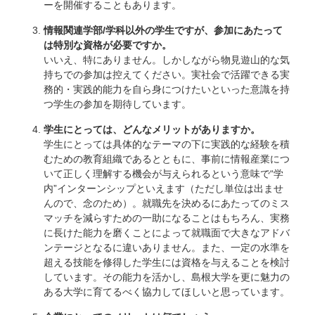
ーを開催することもあります。
情報関連学部/学科以外の学生ですが、参加にあたって
は特別な資格が必要ですか。
いいえ、特にありません。しかしながら物見遊山的な気
持ちでの参加は控えてください。実社会で活躍できる実
務的・実践的能力を自ら身につけたいといった意識を持
つ学生の参加を期待しています。
学生にとっては、どんなメリットがありますか。
学生にとっては具体的なテーマの下に実践的な経験を積
むための教育組織であるとともに、事前に情報産業につ
いて正しく理解する機会が与えられるという意味で“学
内”インターンシップといえます（ただし単位は出ませ
んので、念のため）。就職先を決めるにあたってのミス
マッチを減らすための一助になることはもちろん、実務
に長けた能力を磨くことによって就職面で大きなアドバ
ンテージとなるに違いありません。また、一定の水準を
超える技能を修得した学生には資格を与えることを検討
しています。その能力を活かし、島根大学を更に魅力の
ある大学に育てるべく協力してほしいと思っています。